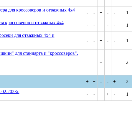
зера для кроссоверов и отважных 4х4
-
-
+
-
-
1
для кроссоверов и отважных 4х4
-
-
+
-
-
1
росеки для отважных 4х4 и
-
-
+
-
-
1
ышкин" для стандарта и "кроссоверов".
-
-
+
-
-
2
+
+
-
-
+
2
02.2023г.
-
-
+
+
-
1