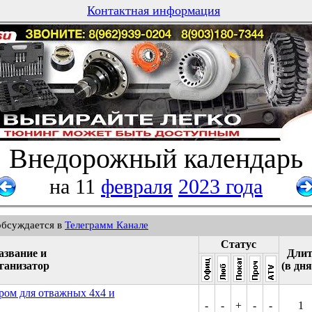
Контактная информация
Внедорожный календарь
на 11
февраля
2023 года
обсуждается в
Телеграмм Канале
Статус
азвание и
Длит
ганизатор
(в дня
ром для отважных 4х4 и
-
-
+
-
-
1