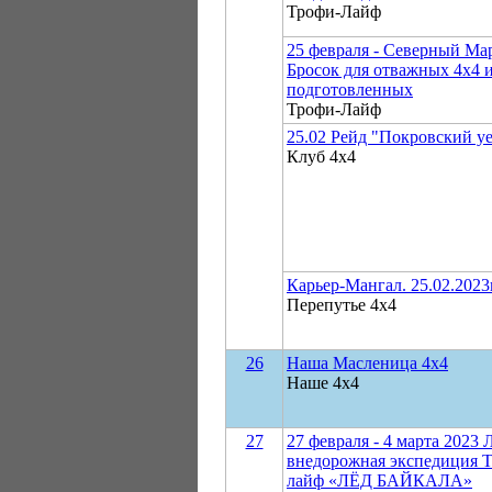
Трофи-Лайф
25 февраля - Северный Ма
Бросок для отважных 4х4 
подготовленных
Трофи-Лайф
25.02 Рейд "Покровский уе
Клуб 4х4
Карьер-Мангал. 25.02.2023г
Перепутье 4х4
26
Наша Масленица 4х4
Наше 4х4
27
27 февраля - 4 марта 2023 
внедорожная экспедиция 
лайф «ЛЁД БАЙКАЛА»