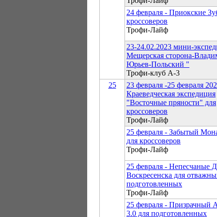
Трофи-Лайф
24 февраля - Приокские Зу
кроссоверов
Трофи-Лайф
23-24.02.2023 мини-экспед
Мещерская сторона-Влади
Юрьев-Польский "
Трофи-клуб А-3
25
23 февраля -25 февраля 20
Краеведческая экспедиция
"Восточные пряности" для
кроссоверов
Трофи-Лайф
25 февраля - Забытый Мон
для кроссоверов
Трофи-Лайф
25 февраля - Непесчаные
Воскресенска для отважны
подготовленных
Трофи-Лайф
25 февраля - Призрачный 
3.0 для подготовленных