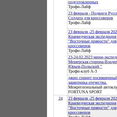
подготовленных
Трофи-Лайф
23 февраля - Подвиги Русс
Солдата для кроссоверов
Трофи-Лайф
23 февраля -25 февраля 20
Краеведческая экспедиция
"Восточные пряности" для
кроссоверов
Трофи-Лайф
23-24.02.2023 мини-экспед
Мещерская сторона-Влади
Юрьев-Польский "
Трофи-клуб А-3
джип спринт посвященны
защитника отечества.
Межрегиональный автокл
FORTUNA SPORT
24
23 февраля -25 февраля 20
Краеведческая экспедиция
"Восточные пряности" для
кроссоверов