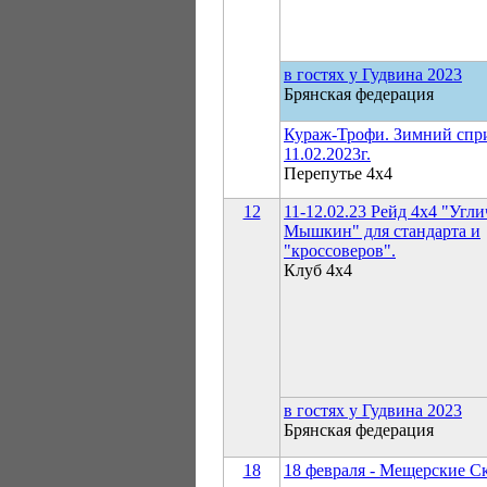
в гостях у Гудвина 2023
Брянская федерация
Кураж-Трофи. Зимний спр
11.02.2023г.
Перепутье 4х4
12
11-12.02.23 Рейд 4х4 "Угли
Мышкин" для стандарта и
"кроссоверов".
Клуб 4х4
в гостях у Гудвина 2023
Брянская федерация
18
18 февраля - Мещерские С