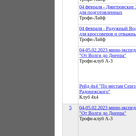
04 февраля - Дмитровские
для подготовленных
Трофи-Лайф
04 февраля - Радужный Во
для кроссоверов и отважн
Трофи-Лайф
04-05.02.2023 мини-экспе
"От Волги до Днепра"
Трофи-клуб А-3
Рейд 4х4 "По местам Серг
Радонежского"
Клуб 4х4
5
04-05.02.2023 мини-экспе
"От Волги до Днепра"
Трофи-клуб А-3