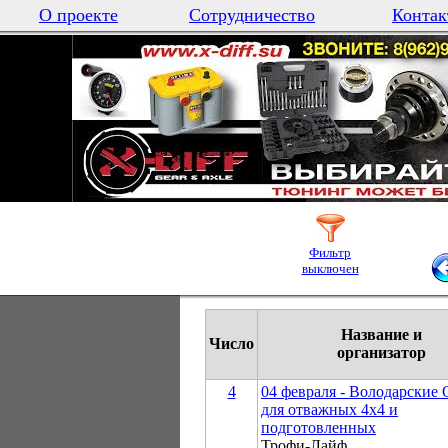
О проекте
Сотрудничество
Контак
Фильтр
выключен
Название и
Число
организатор
4
04 февраля - Володарские
для отважных 4х4 и
подготовленных
Трофи-Лайф