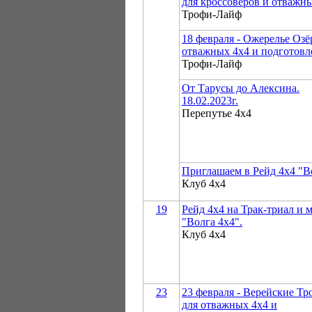
для кроссоверов и отважн
Трофи-Лайф
18 февраля - Ожерелье Озё
отважных 4х4 и подготов
Трофи-Лайф
От Тарусы до Алексина.
18.02.2023г.
Перепутье 4х4
Приглашаем в Рейд 4х4 "В
Клуб 4х4
19
Рейд 4х4 на Трак-триал и 
"Волга 4х4".
Клуб 4х4
23
23 февраля - Верейские Т
для отважных 4х4 и