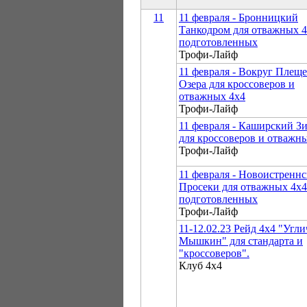
11
11 февраля - Бронницкий
Танкодром для отважных 4
подготовленных
Трофи-Лайф
11 февраля - Вокруг Плеще
Озера для кроссоверов и
отважных 4х4
Трофи-Лайф
11 февраля - Каширский Зи
для кроссоверов и отважн
Трофи-Лайф
11 февраля - Новоистренн
Просеки для отважных 4х4
подготовленных
Трофи-Лайф
11-12.02.23 Рейд 4х4 "Угли
Мышкин" для стандарта и
"кроссоверов".
Клуб 4х4