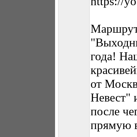
https://
Маршрут 
"Выходн
года! На
красивей
от Моск
Невест" 
после че
прямую 