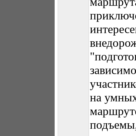
маршрута
приключ
интересе
внедоро
"подгото
зависимо
участник
на умных
маршруте
подъемы,