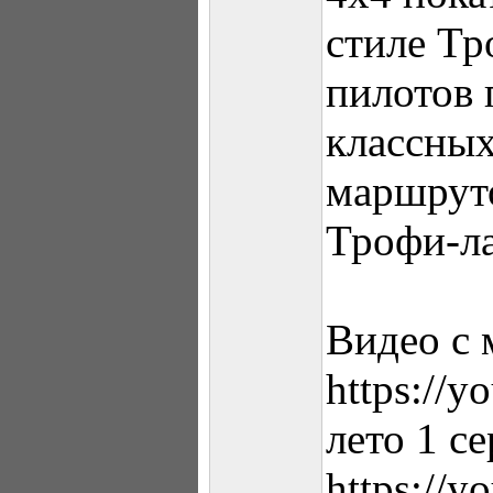
стиле Тр
пилотов 
классны
маршрут
Трофи-ла
Видео с 
https://
лето 1 се
https://