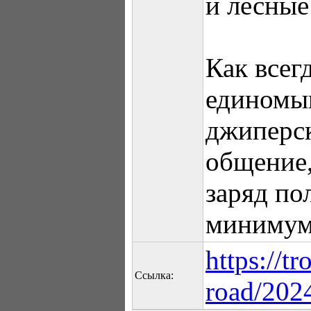
и лесные
Как всег
единомы
джиперск
общение,
заряд по
минимум
https://tr
Ссылка:
road/2024