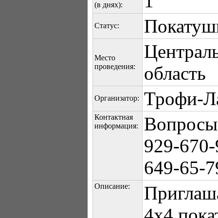
1
(в днях):
Покатуш
Статус:
Централ
Место
проведения:
область
Трофи-Л
Организатор:
Контактная
Вопросы 
информация:
929-670-
649-65-7
Описание:
Приглаш
4х4 пок