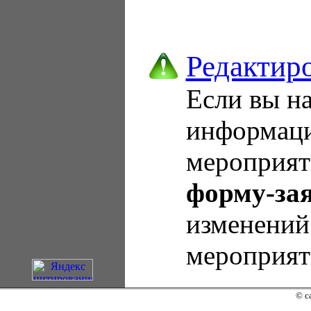
Редактир
Если вы н
информаци
мероприя
форму-за
изменений
мероприят
© c