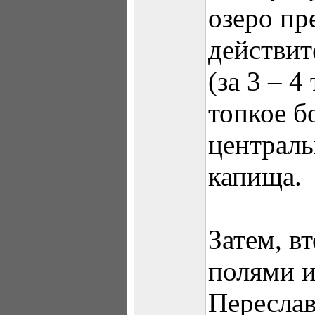
озеро пр
действит
(за 3 – 4
топкое б
централь
капища.
Затем, в
полями и
Переслав