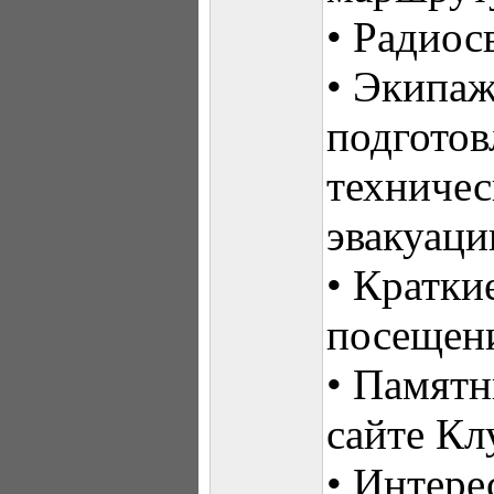
• Радиос
• Экипаж
подготов
техничес
эвакуаци
• Кратки
посещен
• Памятн
сайте Кл
• Интере