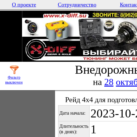
О проекте
Сотрудничество
Контак
Внедорожны
Фильтр
на
28
октя
выключен
Рейд 4х4 для подготов
2023-10-
Дата начала:
1
Длительность
(в днях):