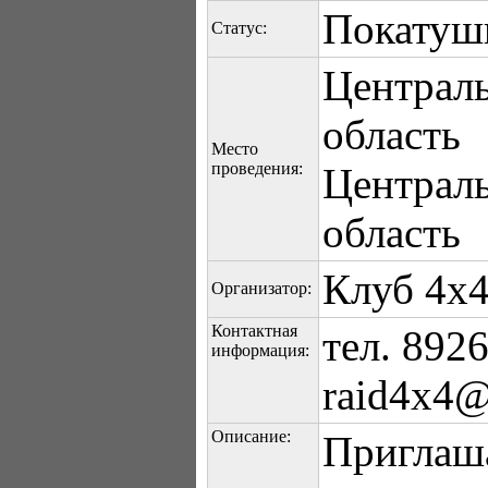
Покатуш
Статус:
Централ
область
Место
проведения:
Централ
область
Клуб 4х
Организатор:
Контактная
тел. 892
информация:
raid4x4@
Описание:
Приглаш