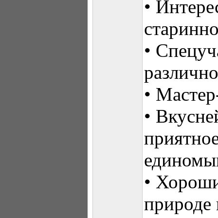
• Интере
старинно
• Спецуч
различно
• Мастер
• Вкусн
приятно
единомы
• Хороши
природе 