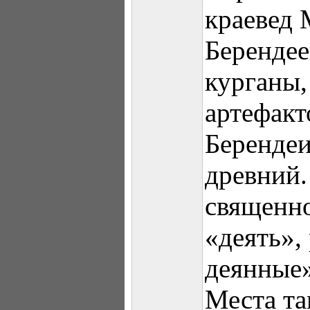
краевед 
Берендее
курганы,
артефакт
Берендеи
древний.
священно
«деять»,
деянные»
Места та