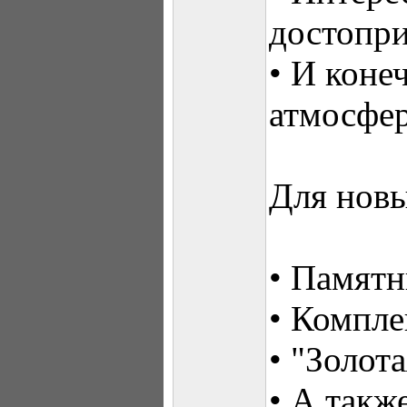
достопр
• И коне
атмосфер
Для новы
• Памят
• Компле
• "Золот
• А такж