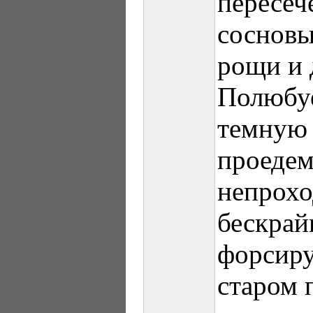
пересеч
сосновы
рощи и 
Полюбуе
темную 
проедем
непрохо
бескрай
форсиру
старом 