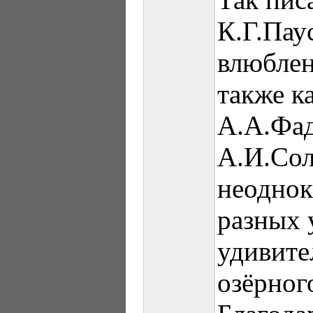
К.Г.Пау
влюблен
также к
А.А.Фад
А.И.Сол
неоднок
разных 
удивите
озёрног