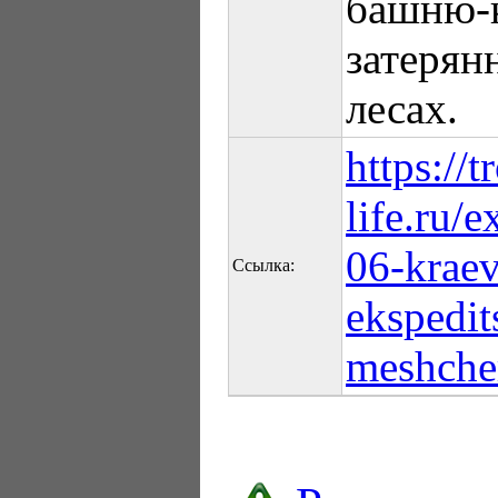
башню-
затерян
лесах.
https://t
life.ru/
06-krae
Ссылка:
ekspedit
meshche