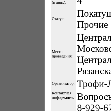
4
(в днях):
Покату
Статус:
Прочие 
Центра
Московс
Место
проведения:
Центра
Рязанск
Трофи-
Организатор:
Контактная
Вопросы
информация:
8-929-6