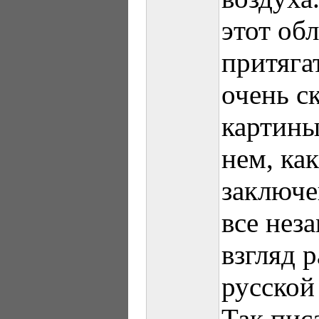
этот об
притяга
очень ск
картины
нем, как
заключе
все нез
взгляд 
русской
Так пис