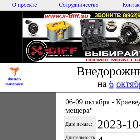
О проекте
Сотрудничество
Контак
Внедорожны
Фильтр
на
6
октяб
выключен
06-09 октября - Краев
мещера"
2023-10
Дата начала:
Длительность