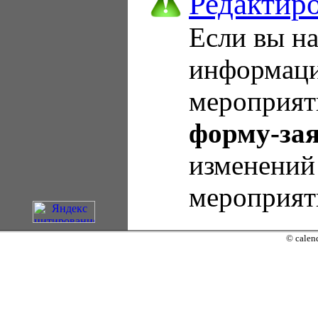
Редактир
Если вы н
информаци
мероприят
форму-за
изменений
мероприят
© calend