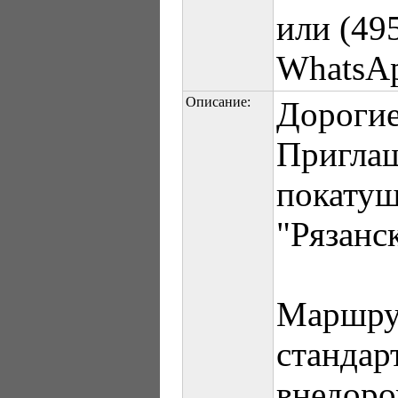
или (49
WhatsAp
Описание:
Дорогие
Приглаш
покату
"Рязанс
Маршрут
стандар
внедоро