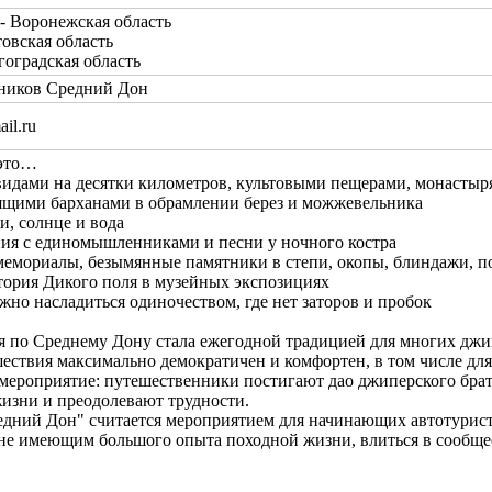
 Воронежская область
вская область
градская область
ников Средний Дон
il.ru
 это…
 видами на десятки километров, культовыми пещерами, монастыр
оящими барханами в обрамлении берез и можжевельника
и, солнце и вода
ения с единомышленниками и песни у ночного костра
, мемориалы, безымянные памятники в степи, окопы, блиндажи, 
тория Дикого поля в музейных экспозициях
ожно насладиться одиночеством, где нет заторов и пробок
я по Среднему Дону стала ежегодной традицией для многих джи
ествия максимально демократичен и комфортен, в том числе для
 мероприятие: путешественники постигают дао джиперского брат
жизни и преодолевают трудности.
дний Дон" считается мероприятием для начинающих автотурист
не имеющим большого опыта походной жизни, влиться в сообще