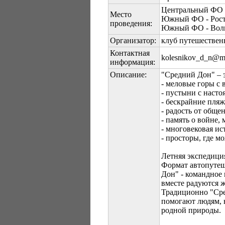
Центральный ФО -
Место
Южный ФО - Росто
проведения:
Южный ФО - Волго
Организатор:
клуб путешествен
Контактная
kolesnikov_d_n@ma
информация:
Описание:
"Средний Дон" –
- меловые горы с
- пустыни с наст
- бескрайние пляж
- радость от общ
- память о войне
- многовековая ис
- просторы, где м
Летняя экспедици
Формат автопутеш
Дон" - командное
вместе радуются 
Традиционно "Сре
помогают людям, 
родной природы.