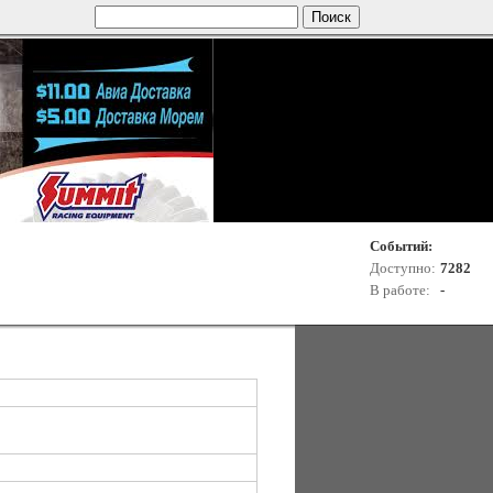
Событий:
Доступно:
7282
В работе:
-