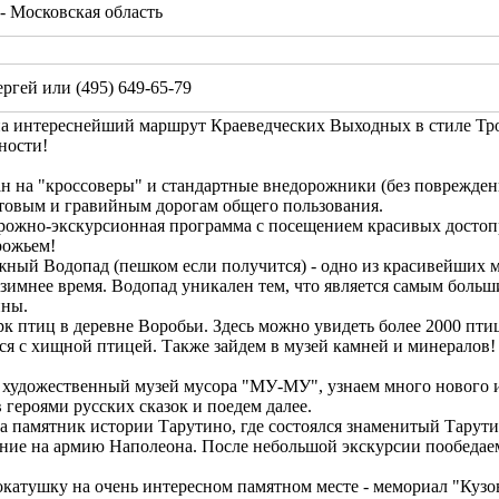
 Московская область
ергей или (495) 649-65-79
а интереснейший маршрут Краеведческих Выходных в стиле Тр
ности!
н на "кроссоверы" и стандартные внедорожники (без поврежден
товым и гравийным дорогам общего пользования.
рожно-экскурсионная программа с посещением красивых достоп
рожьем!
ный Водопад (пешком если получится) - одно из красивейших м
 зимнее время. Водопад уникален тем, что является самым бол
ины.
рк птиц в деревне Воробьи. Здесь можно увидеть более 2000 птиц
ся с хищной птицей. Также зайдем в музей камней и минералов!
 художественный музей мусора "МУ-МУ", узнаем много нового и
 героями русских сказок и поедем далее.
на памятник истории Тарутино, где состоялся знаменитый Тарут
ение на армию Наполеона. После небольшой экскурсии пообедаем
катушку на очень интересном памятном месте - мемориал "Кузо