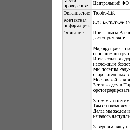
Место
Центральный ФО -
проведения:
Организатор:
Trophy-Life
Контактная
8-929-670-93-56 С
информация:
Описание:
Приглашаем Вас н
достопримечатель
Маршрут рассчита
основном по грун
Интересная внедо
несложным бездо
Мы посетим Радуж
очаровательных в
Московской равн
Затем заедем в Па
сфотографировать
Затем мы посетим
Там ознакомился в
Далее мы заедем 
началось наступл
Завершим нашу по