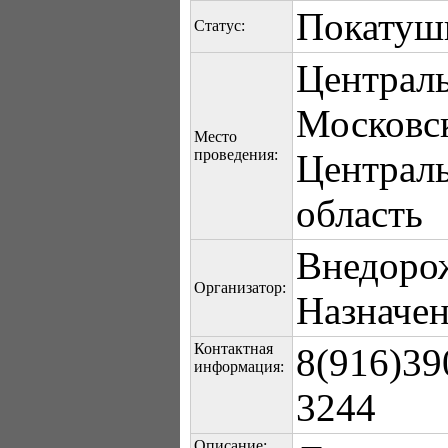
Покатуш
Статус:
Централ
Московск
Место
проведения:
Централь
область
Внедоро
Организатор:
Назначен
Контактная
8(916)39
информация:
3244
Описание: