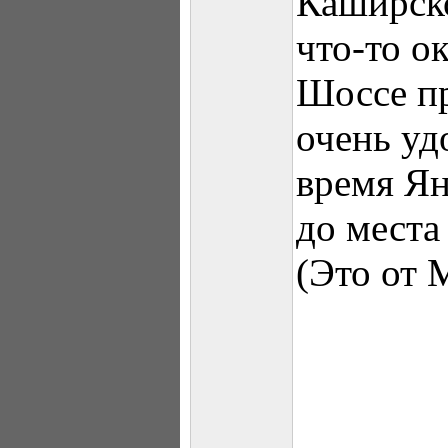
Каширско
что-то о
Шоссе пр
очень уд
время Ян
до места
(Это от