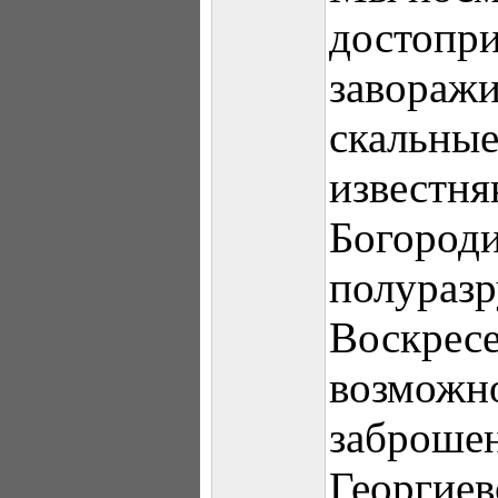
достопри
завораж
скальны
известня
Богороди
полураз
Воскресе
возможно
заброше
Георгиев