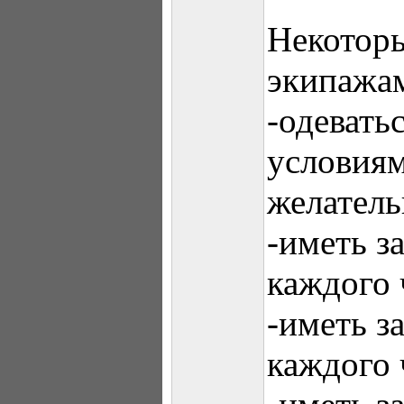
Некоторы
экипажа
-одевать
условия
желатель
-иметь з
каждого 
-иметь з
каждого 