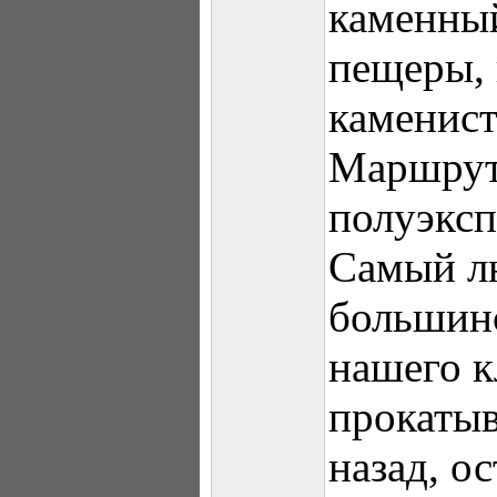
каменный
пещеры, 
каменист
Маршрут
полуэкс
Самый л
большинс
нашего к
прокатыв
назад, о