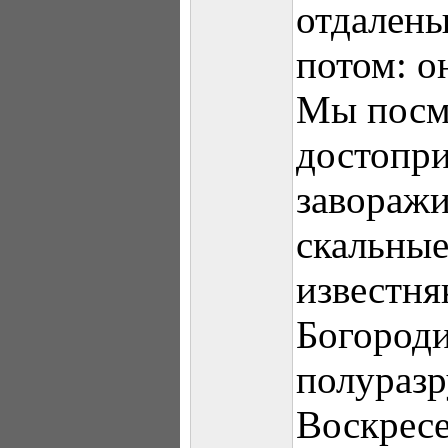
отдалены
потом: о
Мы посм
достопри
завораж
скальны
известня
Богороди
полураз
Воскресе