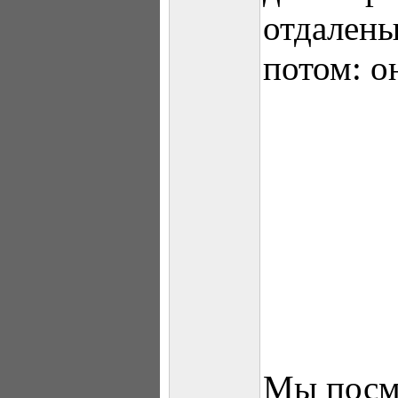
отдалены
потом: о
Мы посм