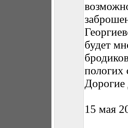
возможно
заброше
Георгиев
будет мн
бродико
пологих 
Дорогие 
15 мая 2