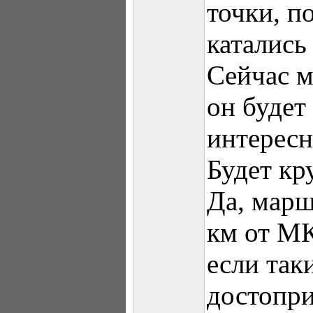
точки, п
катались 
Сейчас м
он будет
интересн
Будет кр
Да, марш
км от МК
если так
достопр