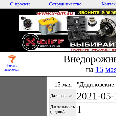
О проекте
Сотрудничество
Контак
Внедорожны
Фильтр
на
15
ма
выключен
15 мая - "Дедиловские 
2021-05-
Дата начала:
1
Длительность
(в днях):