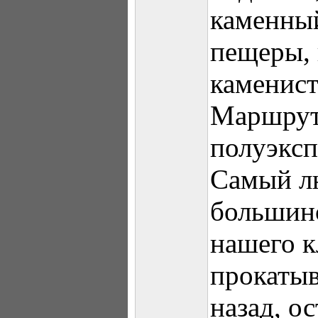
каменный
пещеры, 
каменист
Маршрут
полуэкс
Самый л
большинс
нашего к
прокатыв
назад, о