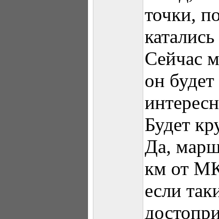
точки, п
катались 
Сейчас м
он будет
интересн
Будет кр
Да, марш
км от МК
если так
достопр