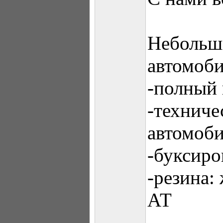
Небольши
автомоби
-полный
-техниче
автомоб
-буксир
-резина:
АТ