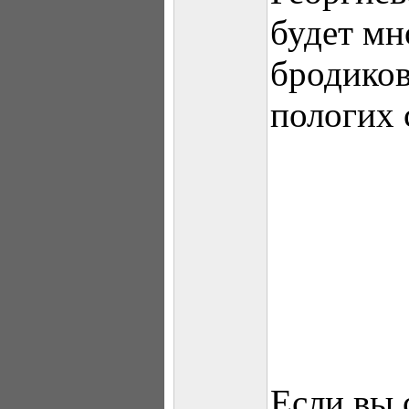
будет мн
бродико
пологих 
Если вы 