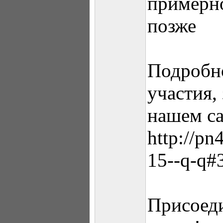
примерно
позже
Подробно
участия,
нашем са
http://pn
15--q-q#
Присоеди