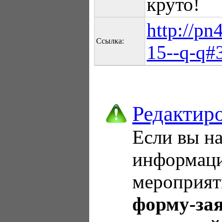
круто!
http://pn
Ссылка:
15--q-q#
Редактир
Если вы н
информаци
мероприят
форму-за