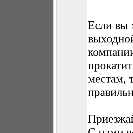
Если вы 
выходной
компании
прокати
местам, 
правильн
Приезжай
С нами в