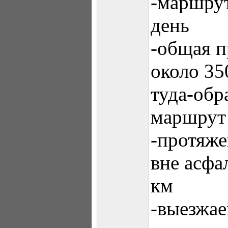
-маршрут
день
-общая п
около 35
туда-обр
маршрут!
-протяже
вне асфа
км
-выезжае