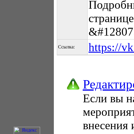
Подробны
странице
&#128073
https://v
Ссылка:
Редактир
Если вы н
мероприя
внесения 