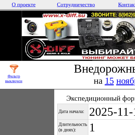
О проекте
Сотрудничество
Контак
Внедорожны
Фильтр
на
15
нояб
выключен
Экспедиционный форм
2025-11-
Дата начала:
1
Длительность
(в днях):