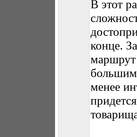
В этот р
сложност
достопри
конце. З
маршрут 
большими
менее ин
придется
товарища