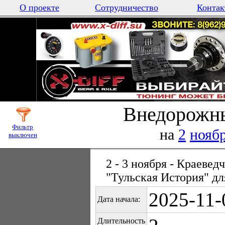
О проекте
Сотрудничество
Контак
Внедорожны
Фильтр
на
2
нояб
выключен
2 - 3 ноября - Краеве
"Тульская История" дл
2025-11-
Дата начала:
Длительность