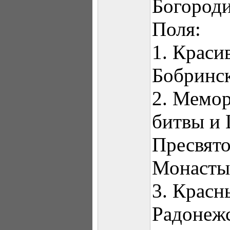
Богороди
Поля:
1. Краси
Бобринск
2. Мемор
битвы и 
Пресвято
Монаст
3. Красн
Радонеж