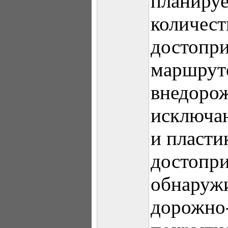
планируе
количест
достопри
маршрут
внедорож
исключа
и пласти
достопр
обнаруж
дорожно