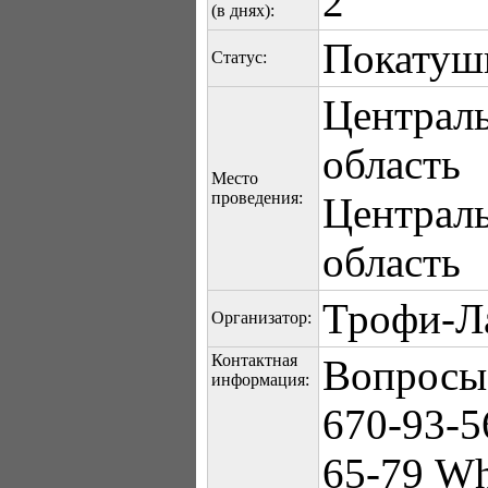
2
(в днях):
Покатуш
Статус:
Централ
область
Место
проведения:
Централь
область
Трофи-Л
Организатор:
Контактная
Вопросы 
информация:
670-93-5
65-79 Wh