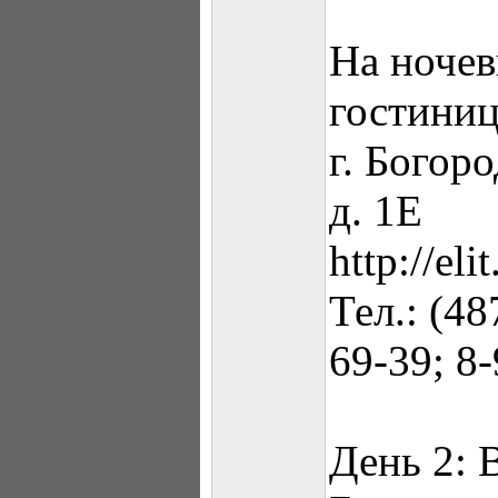
На ночев
гостиниц
г. Богор
д. 1Е
http://eli
Тел.: (48
69-39; 8
День 2: 