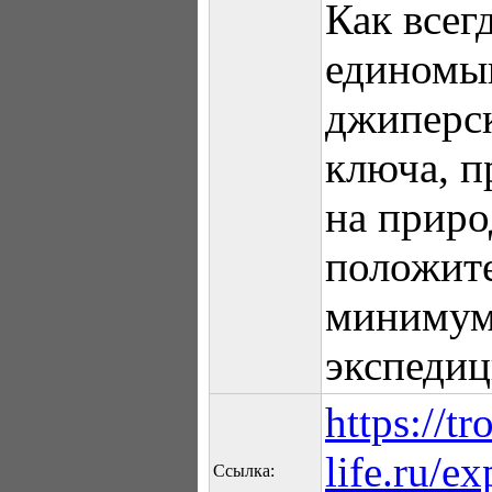
Как всег
единомы
джиперск
ключа, п
на приро
положит
минимум
экспедиц
https://tr
life.ru/e
Ссылка: