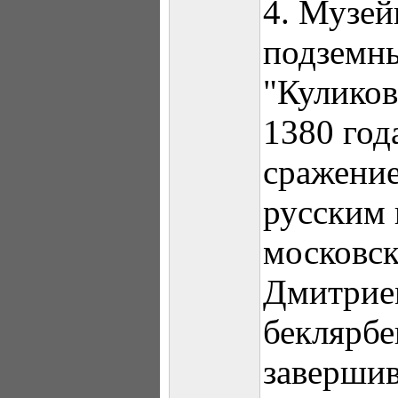
4. Музей
подземн
"Куликов
1380 год
сражени
русским 
московск
Дмитрие
беклярбе
заверши