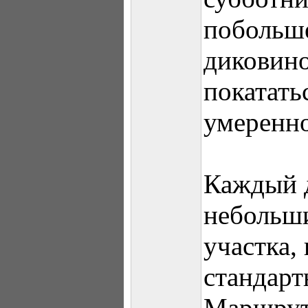
побольше
диковино
покатать
умеренн
Каждый д
небольш
участка,
стандарт
Маршрут