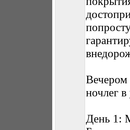
покрытия
достопр
попрост
гарантир
внедорож
Вечером 
ночлег в
День 1: