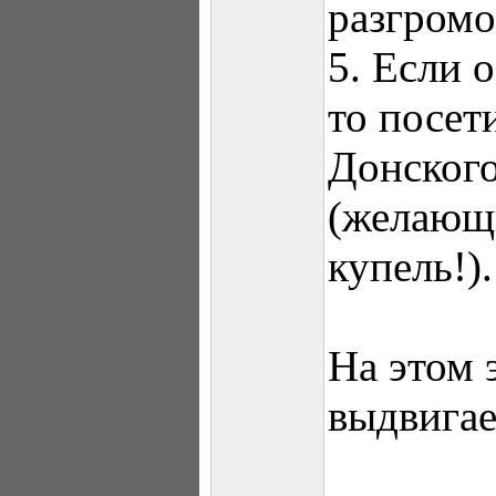
разгромо
5. Если 
то посе
Донского
(желающи
купель!).
На этом 
выдвигае