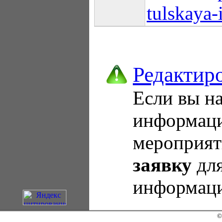
tulskaya-i
Редактир
Если вы н
информаци
мероприя
заявку
для
информаци
©