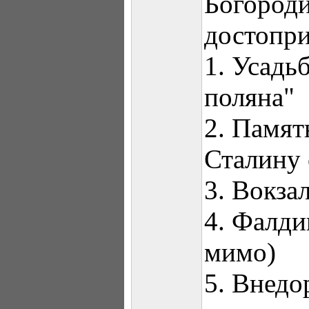
Богороди
достопри
1. Усадь
поляна"
2. Памят
Сталину 
3. Вокза
4. Фалди
мимо)
5. Внед