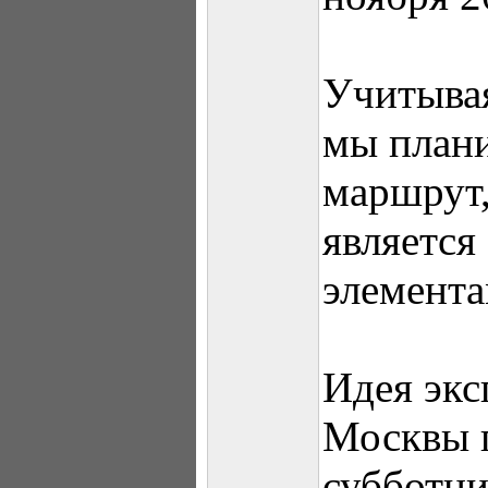
Учитывая
мы план
маршрут,
является
элемента
Идея экс
Москвы 
субботни