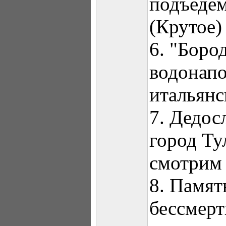
подъедем
(Крутое)
6. "Боро
водонапо
итальянс
7. Дедос
город Ту
смотрим 
8. Памя
бессмерт