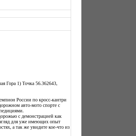
ая Гора 1) Точка 56.362643,
емпион России по кросс-кантри
орожном авто-мото спорте с
спедициями.
здорожью с демонстрацией как
згляд для уже имеющих опыт
тях, а так же увидите кое-что из