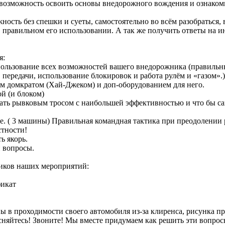
 возможность освоить основы внедорожного вождения и ознако
жность без спешки и суеты, самостоятельно во всём разобраться, 
в правильном его использовании. А так же получить ответы на 
я:
пользование всех возможностей вашего внедорожника (правильн
 передачи, использование блокировок и работа рулём и «газом».)
ым домкратом (Хай-Джеком) и доп-оборудованием для него.
ой (и блоком)
гать рывковым тросом с наибольшей эффективностью и что бы с
де. ( 3 машины) Правильная командная тактика при преодолении
стности!
ь якорь.
 вопросы.
иков наших мероприятий:
икат
ы в проходимости своего автомобиля из-за клиренса, рисунка п
сняйтесь! Звоните! Мы вместе придумаем как решить эти вопрос