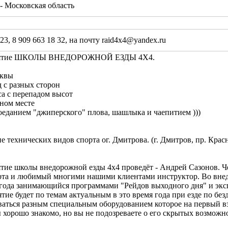
 Московская область
 23, 8 909 663 18 32, на почту raid4x4@yandex.ru
анятие ШКОЛЫ ВНЕДОРОЖНОЙ ЕЗДЫ 4Х4.
сквы
 с разных сторон
са с перепадом высот
ном месте
оеданием "джиперского" плова, шашлыка и чаепитием )))
е технических видов спорта ог. Дмитрова. (г. Дмитров, пр. Красн
ятие школы внедорожной езды 4х4 проведёт - Андрей Сазонов. Ч
орта и любимый многими нашими клиентами инструктор. Во внед
5 года занимающийся программами "Рейдов выходного дня" и эк
тие будет по темам актуальным в это время года при езде по бе
ваться разным специальным оборудованием которое на первый в
хорошо знакомо, но вы не подозреваете о его скрытых возможнос