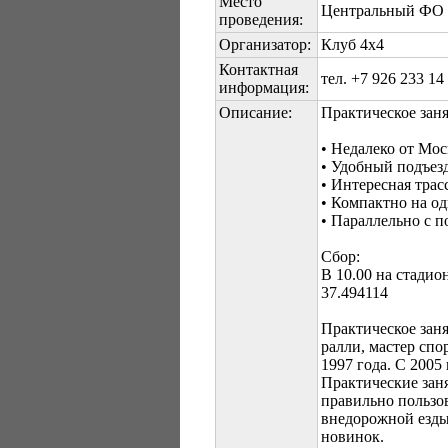
Место
Центральный ФО -
проведения:
Организатор:
Клуб 4х4
Контактная
тел. +7 926 233 14
информация:
Описание:
Практическое з
• Недалеко от Мо
• Удобный подъезд
• Интересная трас
• Компактно на од
• Параллельно с п
Сбор:
В 10.00 на стадион
37.494114
Практическое зан
ралли, мастер сп
1997 года. С 200
Практические заня
правильно пользо
внедорожной езды 
новинок.