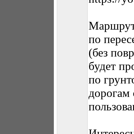
Маршрут
по перес
(без пов
будет пр
по грун
дорогам
пользова
Интерес