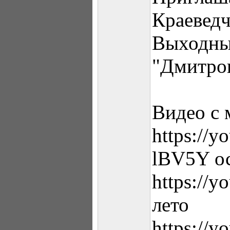
Краевед
Выходных
"Дмитров
Видео с 
https://
lBV5Y о
https://
лето
https://