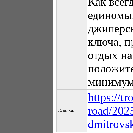
Как всег
единомы
джиперск
ключа, п
отдых на
положит
минимум
https://tr
road/202
Ссылка:
dmitrovs