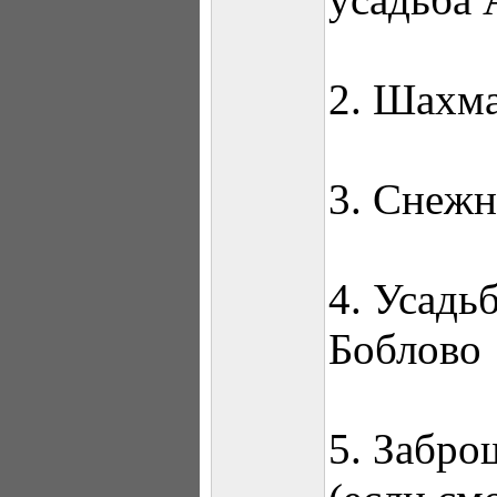
2. Шахма
3. Снеж
4. Усадь
Боблово
5. Забро