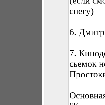
(если см
снегу)
6. Дмит
7. Кинод
сьемок н
Просток
Основная