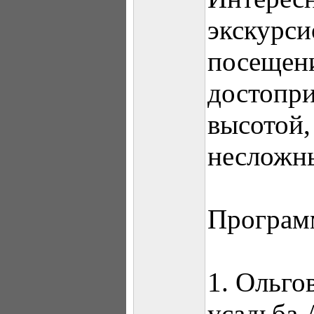
экскурси
посещен
достопри
высотой,
несложн
Програм
1. Ольго
усадьба