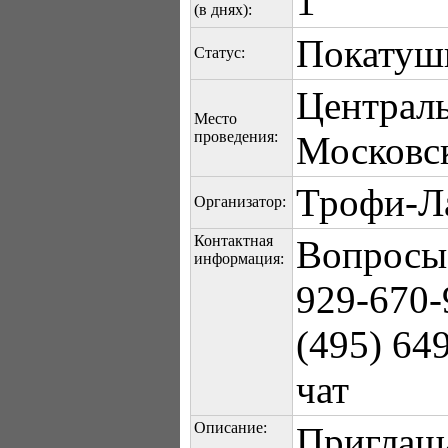
1
(в днях):
Покатуш
Статус:
Централ
Место
проведения:
Московск
Трофи-Л
Организатор:
Контактная
Вопросы 
информация:
929-670-
(495) 64
чат
Описание:
Приглаш