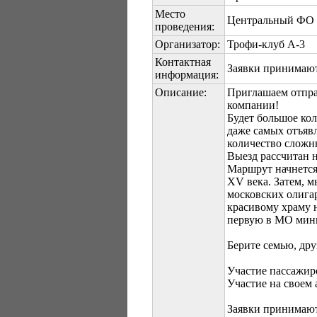
Место
Центральный ФО -
проведения:
Организатор:
Трофи-клуб А-3
Контактная
Заявки принимаютс
информация:
Описание:
Приглашаем отпра
компании!
Будет большое кол
даже самых отъяв
количество сложн
Выезд рассчитан н
Маршрут начнется
ХV века. Затем, м
московских олигар
красивому храму н
первую в МО мини
Берите семью, дру
Участие пассажиро
Участие на своем 
Заявки принимаютс