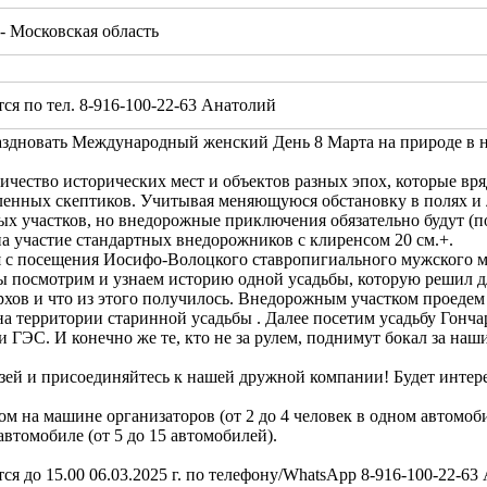
 Московская область
я по тел. 8-916-100-22-63 Анатолий
здновать Международный женский День 8 Марта на природе в 
ичество исторических мест и объектов разных эпох, которые вр
ленных скептиков. Учитывая меняющуюся обстановку в полях и 
ых участков, но внедорожные приключения обязательно будут (п
а участие стандартных внедорожников с клиренсом 20 см.+.
 с посещения Иосифо-Волоцкого ставропигиального мужского м
ы посмотрим и узнаем историю одной усадьбы, которую решил дл
хов и что из этого получилось. Внедорожным участком проедем
а территории старинной усадьбы . Далее посетим усадьбу Гонча
 ГЭС. И конечно же те, кто не за рулем, поднимут бокал за н
зей и присоединяйтесь к нашей дружной компании! Будет интер
м на машине организаторов (от 2 до 4 человек в одном автомоби
автомобиле (от 5 до 15 автомобилей).
я до 15.00 06.03.2025 г. по телефону/WhatsApp 8-916-100-22-63