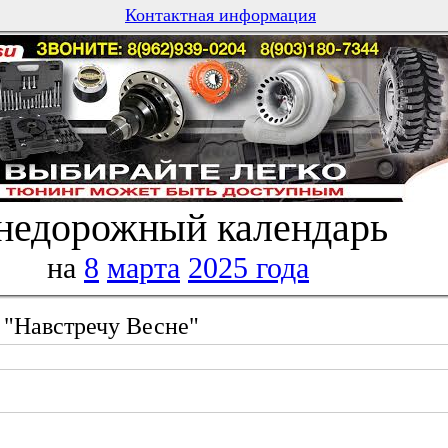
Контактная информация
недорожный календарь
на
8
марта
2025 года
 "Навстречу Весне"