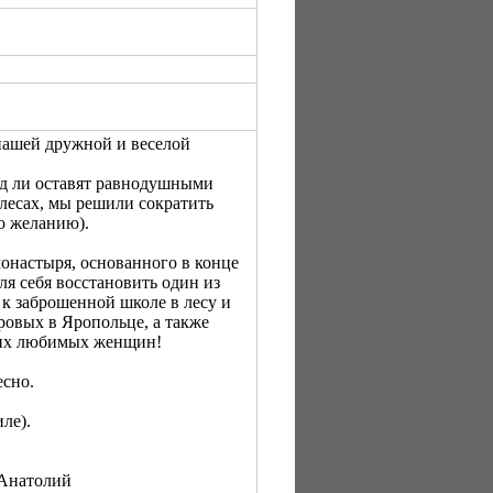
нашей дружной и веселой
яд ли оставят равнодушными
лесах, мы решили сократить
о желанию).
онастыря, основанного в конце
я себя восстановить один из
 к заброшенной школе в лесу и
ровых в Яропольце, а также
аших любимых женщин!
есно.
ле).
 Анатолий