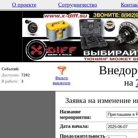
О проекте
Сотрудничество
Контак
Внедор
Событий:
Доступно:
7282
Фильтр
на
В работе:
3
выключен
Заявка на изменение 
Название
мероприятия:
Дата начала:
Продолжительность