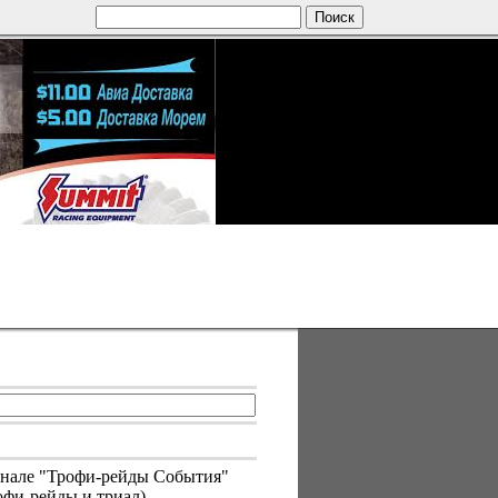
анале "Трофи-рейды События"
фи-рейды и триал)