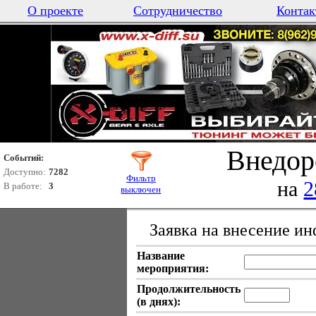
О проекте
Сотрудничество
Контак
Внедор
Событий:
Доступно:
7282
Фильтр
на
2
В работе:
3
выключен
Заявка на внесение и
Название
мероприятия:
Продолжительность
(в днях):