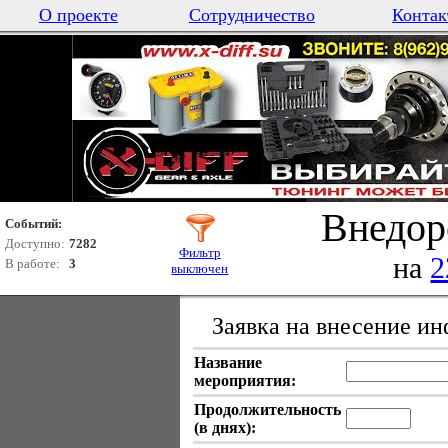
О проекте
Сотрудничество
Контак
Внедор
Событий:
Доступно:
7282
Фильтр
на
2
В работе:
3
выключен
Заявка на внесение и
Название
мероприятия:
Продолжительность
(в днях):