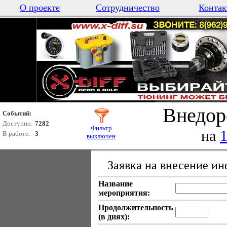
О проекте
Сотрудничество
Контак
Внедор
Событий:
Доступно:
7282
Фильтр
на
В работе:
3
выключен
Заявка на внесение и
Название
мероприятия:
Продолжительность
(в днях):