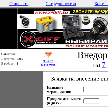
О проекте
Сотрудничество
Контак
Внедор
Событий:
Доступно:
7282
Фильтр
на
7
В работе:
3
выключен
Заявка на внесение и
Название
мероприятия:
Продолжительность
(в днях):