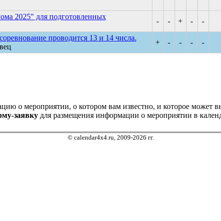
лома 2025" для подготовленных
-
-
+
-
-
евнование проводится 13 и 14 числа.
+
-
-
-
-
вец
ию о мероприятии, о котором вам известно, и которое может выз
рму-заявку
для размещения информации о мероприятии в календ
© calendar4x4.ru, 2009-2026 гг.