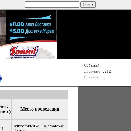
Событий:
Доступно:
7282
В работе:
3
лит.
Место проведения
днях)
Центральный ФО - Московская
3
область