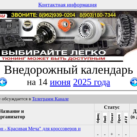
Контактная информация
Внедорожный календарь
на 14
июня
2025 года
е обсуждается в
Телеграмм Канале
Статус
Название и
Д
организатор
(в 
н - Красивая Меча" для кроссоверов и
-
-
+
-
-