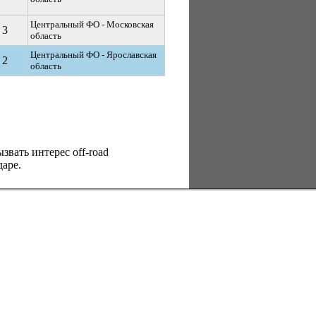
Центральный ФО - Московская
3
область
Центральный ФО - Ярославская
2
область
вать интерес оff-road
аре.