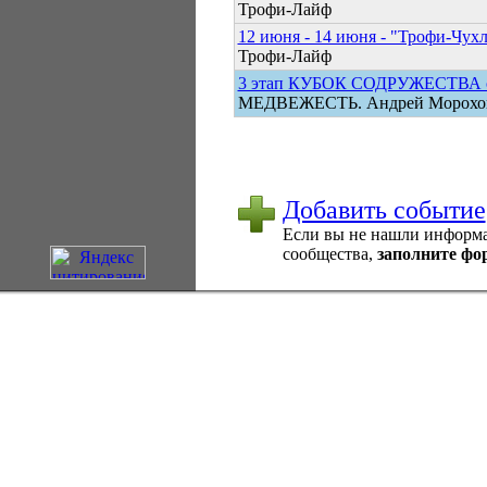
Трофи-Лайф
12 июня - 14 июня - "Трофи-Чух
Трофи-Лайф
3 этап КУБОК СОДРУЖЕСТВА сор
МЕДВЕЖЕСТЬ. Андрей Морохо
Добавить событие
Если вы не нашли информац
сообщества,
заполните фо