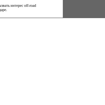
вать интерес оff-road
аре.