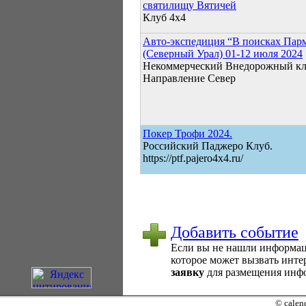
святилищу Вятичей
Клуб 4х4
Авто-экспедиция “В поисках Пар
(Северный Урал) 01-12 июля 2024
Некоммерческий Внедорожный к
Направление Север
Покер Трофи 2024.
Российский Паджеро Клуб.
https://ptf.pajero4x4.ru/
Добавить событие
Если вы не нашли информаци
которое может вызвать интер
заявку
для размещения инфо
© calend