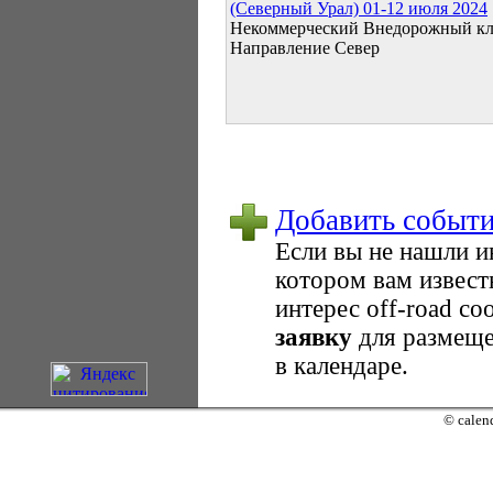
(Северный Урал) 01-12 июля 2024
Некоммерческий Внедорожный к
Направление Север
Добавить событ
Если вы не нашли 
котором вам извест
интерес оff-road с
заявку
для размеще
в календаре.
© calend