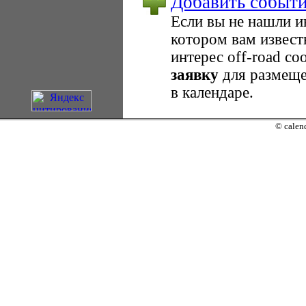
Добавить событ
Если вы не нашли 
котором вам извест
интерес оff-road с
заявку
для размеще
в календаре.
© calend