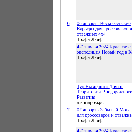
6
06 января - Воскресенские
Карьеры для кроссоверов 
отважных 4х4
Трофи-Лайф
4-7 января 2024 Краеведче
экспедиция Новый год в К
Трофи-Лайф
Тур Выходного Дня от
Территории Внедорожног
Развития
джипдром.рф
7
07 января - Забытый Мона
для кроссоверов и отважн
Трофи-Лайф
4-7 января 2024 Краеведче