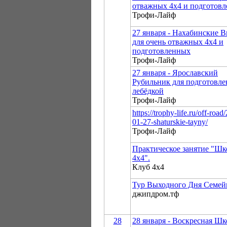
отважных 4х4 и подготов
Трофи-Лайф
27 января - Нахабинские 
для очень отважных 4х4 и
подготовленных
Трофи-Лайф
27 января - Ярославский
Рубильник для подготовле
лебёдкой
Трофи-Лайф
https://trophy-life.ru/off-road
01-27-shaturskie-tayny/
Трофи-Лайф
Практическое занятие "Ш
4х4".
Клуб 4х4
Тур Выходного Дня Семе
джипдром.тф
28
28 января - Воскресная Шк