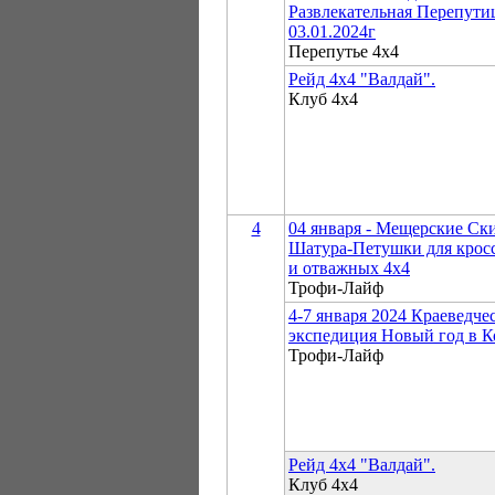
Развлекательная Перепути
03.01.2024г
Перепутье 4х4
Рейд 4х4 "Валдай".
Клуб 4х4
4
04 января - Мещерские Ск
Шатура-Петушки для крос
и отважных 4х4
Трофи-Лайф
4-7 января 2024 Краеведче
экспедиция Новый год в К
Трофи-Лайф
Рейд 4х4 "Валдай".
Клуб 4х4