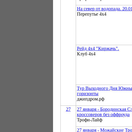
На север от водопада. 20.01
Перепутье 4х4
Рейд 4х4 "Киржачь".
Клуб 4х4
Тур Выходного Дня Южны
горизонты
джипдром.рф
27
27 января - Бородинская С
кроссоверов без оффроуда
Трофи-Лайф
27 января - Можайские Тр