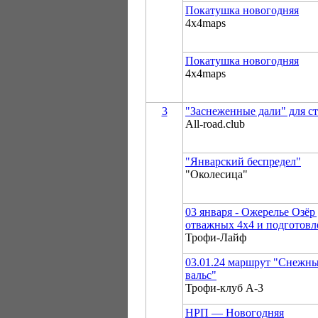
Покатушка новогодняя
4x4maps
Покатушка новогодняя
4x4maps
3
"Заснеженные дали" для с
All-road.club
"Январский беспредел"
"Околесица"
03 января - Ожерелье Озёр
отважных 4х4 и подготов
Трофи-Лайф
03.01.24 маршрут "Снежн
вальс"
Трофи-клуб А-3
НРП — Новогодняя