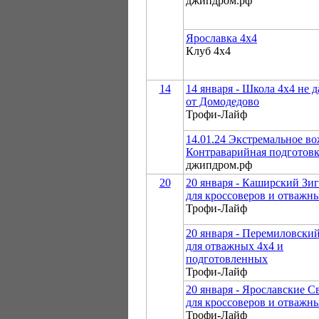
джипдром.рф
Ярославка 4х4
Клуб 4х4
14
14 января - Школа 4х4 не д
от Домодедово
Трофи-Лайф
14.01.24 Экстремальное во
Контраварийная подготов
джипдром.рф
20
20 января - Каширский Зиг
для кроссоверов и отважн
Трофи-Лайф
20 января - Перемиловски
для отважных 4х4 и
подготовленных
Трофи-Лайф
20 января - Ярославские 
для кроссоверов и отважн
Трофи-Лайф