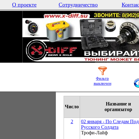
О проекте
Сотрудничество
Контак
Фильтр
выключен
Название и
Число
организатор
2
02 января - По Следам По
Русского Солдата
Трофи-Лайф