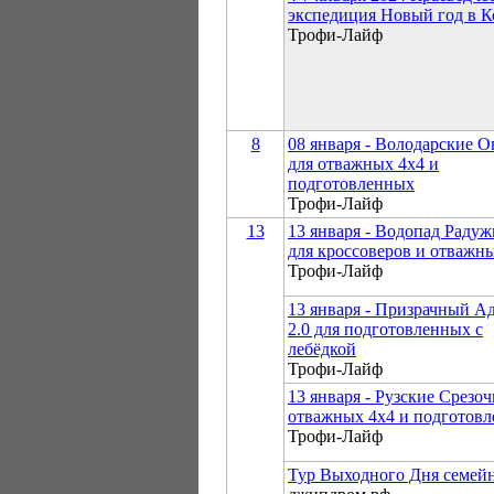
экспедиция Новый год в К
Трофи-Лайф
8
08 января - Володарские О
для отважных 4х4 и
подготовленных
Трофи-Лайф
13
13 января - Водопад Раду
для кроссоверов и отважн
Трофи-Лайф
13 января - Призрачный А
2.0 для подготовленных с
лебёдкой
Трофи-Лайф
13 января - Рузские Срезоч
отважных 4х4 и подготов
Трофи-Лайф
Тур Выходного Дня семей