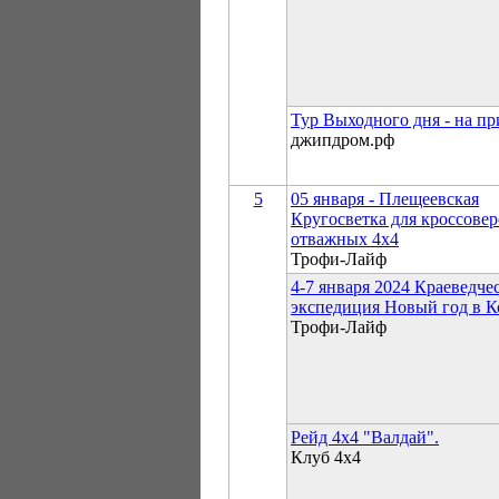
Тур Выходного дня - на пр
джипдром.рф
5
05 января - Плещеевская
Кругосветка для кроссовер
отважных 4х4
Трофи-Лайф
4-7 января 2024 Краеведче
экспедиция Новый год в К
Трофи-Лайф
Рейд 4х4 "Валдай".
Клуб 4х4