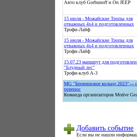
Авто клуб Gorbunoff и On JEEP
15 июля - Можайские Тропы для
отважных 4х4 и подготовленных
Трофи-Лайф
15 июля - Можайские Тропы для
отважных 4х4 и подготовленных
Трофи-Лайф
15.07.23 маршрут для подготовле
"Блудный лес"
Трофи-клуб А-3
MG "Бронницкое кольцо 2023"--- 
перенос
Команда организаторов Motive Ge
Добавить событие
Если вы не нашли информаци