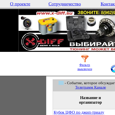
О проекте
Сотрудничество
Контак
Фильтр
выключен
- Событие, которое обсуждае
Телеграмм Канале
Название и
организатор
Кубок ЦФО по джип-триалу