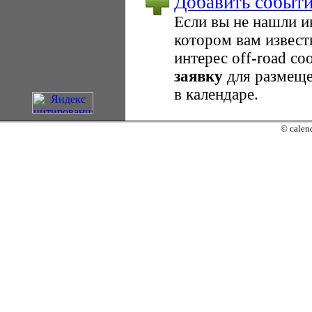
Добавить событ
Если вы не нашли 
котором вам извест
интерес оff-road с
заявку
для размеще
в календаре.
© calend